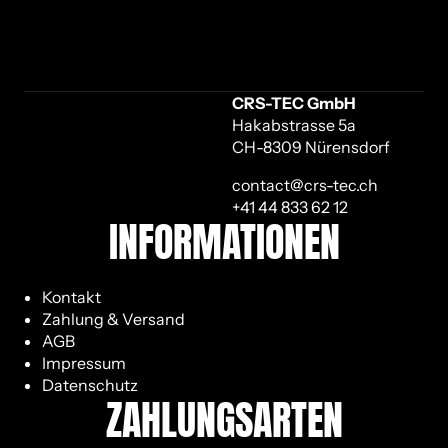
CRS-TEC GmbH
Hakabstrasse 5a
CH-8309 Nürensdorf
contact@crs-tec.ch
+41 44 833 62 12
IN­FOR­MA­TIO­NEN
Kontakt
Zahlung & Versand
AGB
Impressum
Datenschutz
ZAH­LUNGS­AR­TEN