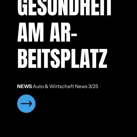
GE­SUND­HEIT
AM AR­
BEITS­PLATZ
NEWS
Auto & Wirtschaft News 3/25