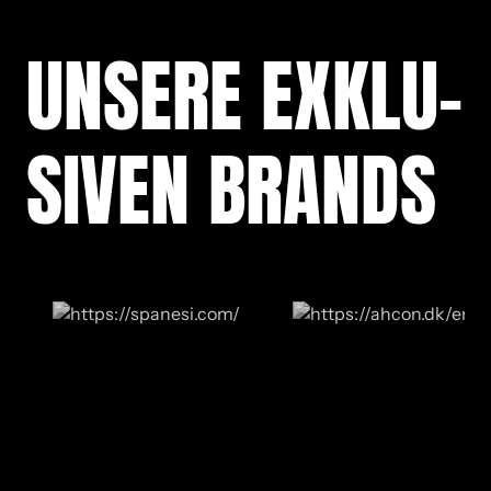
UN­SE­RE EX­KLU­
SI­VEN BRANDS