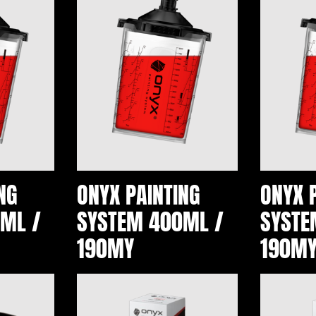
NG
ONYX PAINTING
ONYX 
ML /
SYSTEM 400ML /
SYSTE
190MY
190M