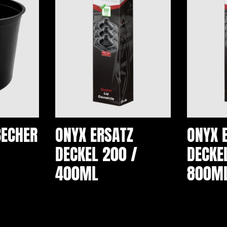
BECHER
ONYX ERSATZ
ONYX 
DECKEL 200 /
DECKE
400ML
800M