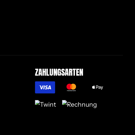
ZAH­LUNGS­AR­TEN