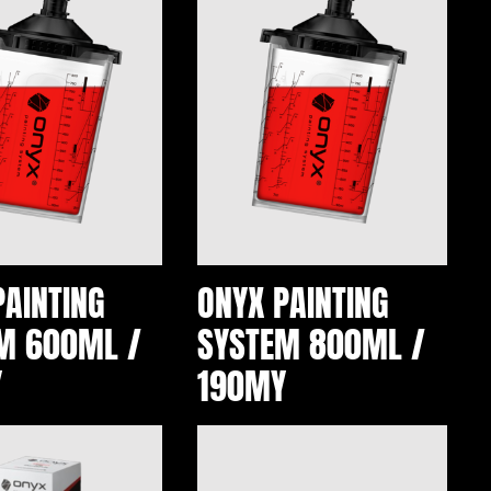
PAINTING
ONYX PAINTING
M 600ML /
SYSTEM 800ML /
Y
190MY