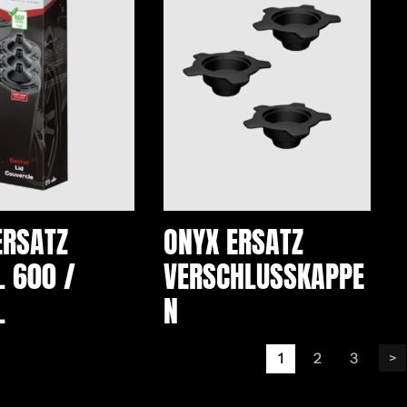
ERSATZ
ONYX ERSATZ
L 600 /
VERSCHLUSSKAPPE
L
N
1
2
3
>