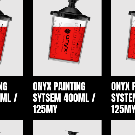
NG
ONYX PAINTING
ONYX 
ML /
SYTSEM 400ML /
SYSTE
125MY
125M