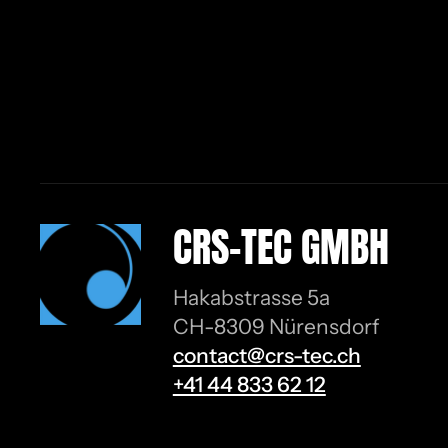
CRS-TEC GMBH
Hakabstrasse 5a
CH-8309 Nürensdorf
contact@crs-tec.ch
+41 44 833 62 12