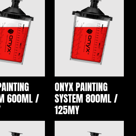
PAINTING
ONYX PAINTING
M 600ML /
SYSTEM 800ML /
Y
125MY