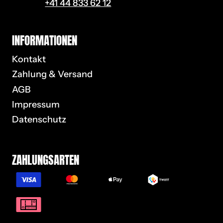
+41 44 833 62 12
IN­FOR­MA­TIO­NEN
Kontakt
Zahlung & Versand
AGB
Impressum
Datenschutz
ZAH­LUNGS­AR­TEN