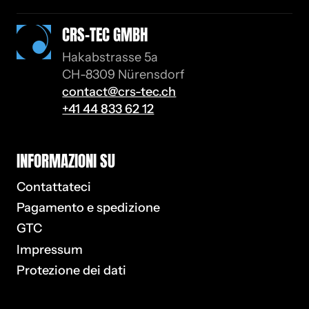
CRS-TEC GMBH
Hakabstrasse 5a
CH-8309 Nürensdorf
contact@crs-tec.ch
+41 44 833 62 12
IN­FOR­MA­ZIO­NI SU
Contattateci
Pagamento e spedizione
GTC
Impressum
Protezione dei dati