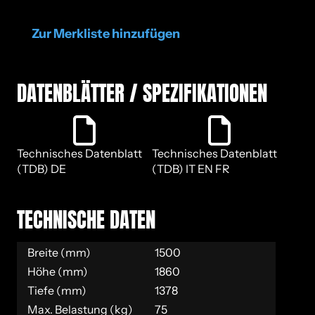
Zur Merkliste hinzufügen
DA­TEN­BLÄT­TER / SPE­ZI­FI­KA­TIO­NEN
Technisches Datenblatt
Technisches Datenblatt
(TDB) DE
(TDB) IT EN FR
TECH­NI­SCHE DATEN
Breite (mm)
1500
Höhe (mm)
1860
Tiefe (mm)
1378
Max. Belastung (kg)
75