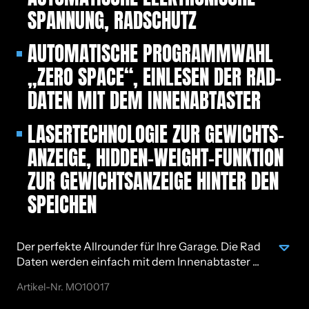
SPAN­NUNG, RAD­SCHUTZ
AU­TO­MA­TI­SCHE PRO­GRAMM­WAHL
„ZERO SPACE“, EIN­LE­SEN DER RAD­
DA­TEN MIT DEM IN­NEN­AB­TAS­TER
LA­SER­TECH­NO­LO­GIE ZUR GE­WICHTS­
AN­ZEI­GE, HI­D­DEN-WEIGHT-FUNK­TI­ON
ZUR GE­WICHTS­AN­ZEI­GE HIN­TER DEN
SPEI­CHEN
Der perfekte Allrounder für Ihre Garage. Die Rad
Daten werden einfach mit dem Innenabtaster ...
Artikel-Nr.
MO10017