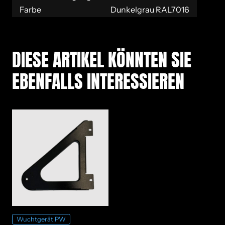
Farbe
Dunkelgrau RAL7016
DIESE AR­TI­KEL KÖNN­TEN SIE
EBEN­FALLS IN­TER­ES­SIE­REN
Wuchtgerät PW