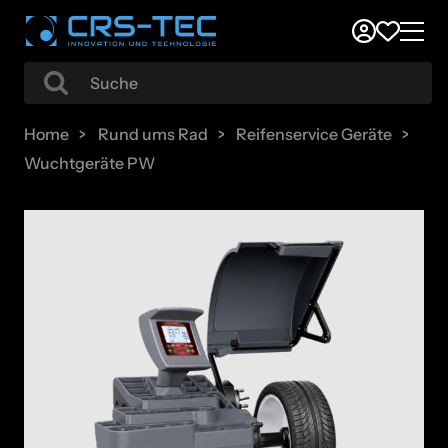
Home
Rund ums Rad
Reifenservice Geräte
Wuchtgeräte PW
Mondolfo MT3500 up C Laser