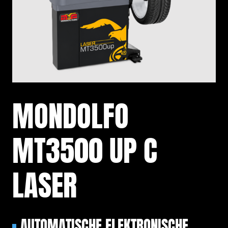
MON­DOL­FO
MT3500 UP C
LASER
AU­TO­MA­TI­SCHE ELEK­TRO­NI­SCHE