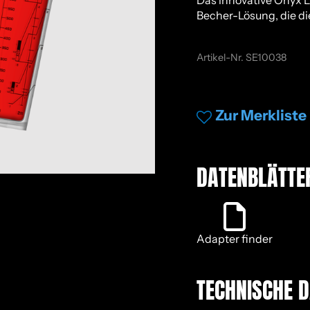
Das innovative Onyx 
Becher-Lösung, die die 
Artikel-Nr.
SE10038
Zur Merkliste
DA­TEN­BLÄT­TER
Adapter finder
TECH­NI­SCHE 