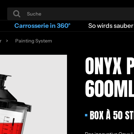
Carrosserie in 360°
So wirds sauber
r
Painting System
Onyx Painting System 600ml 
ONYX P
600ML
BOX À 50 ST