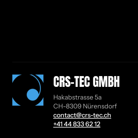
CRS-TEC GMBH
Hakabstrasse 5a
CH-8309 Nürensdorf
contact@crs-tec.ch
+41 44 833 62 12