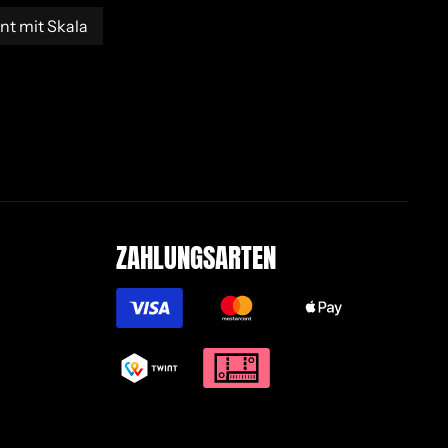
nt mit Skala
ZAH­LUNGS­AR­TEN